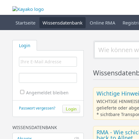
Startseite
Wissensdatenbank
Online RMA
Registr
Login
Wissensdatenb
Wichtige Hinwe
Angemeldet bleiben
WICHTIGE HINWEISE
gelieferte oder abge
Passwort vergessen?
* sichtbare Transpo
WISSENSDATENBANK
RMA - Wie schic
back to Allnet
Akuvox
(3)