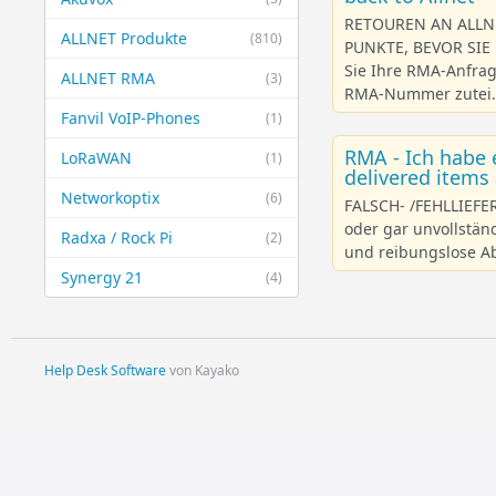
RETOUREN AN ALLNE
ALLNET Produkte
(810)
PUNKTE, BEVOR SIE
Sie Ihre RMA-Anfrag
ALLNET RMA
(3)
RMA-Nummer zutei.
Fanvil VoIP-Phones
(1)
RMA - Ich habe e
LoRaWAN
(1)
delivered items
Networkoptix
(6)
FALSCH- /FEHLLIEFE
oder gar unvollstän
Radxa / Rock Pi
(2)
und reibungslose Abw
Synergy 21
(4)
Help Desk Software
von Kayako