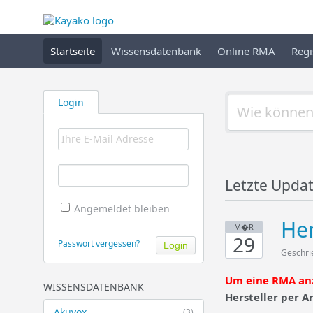
Startseite
Wissensdatenbank
Online RMA
Regi
Login
Letzte Upda
Angemeldet bleiben
He
M�R
29
Passwort vergessen?
Geschri
Um eine RMA anz
WISSENSDATENBANK
Hersteller per A
Akuvox
(3)