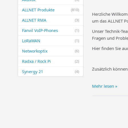
ALLNET Produkte
(810)
Herzliche Willkom
ALLNET RMA
(3)
um das ALLNET Por
Fanvil VoIP-Phones
(1)
Unser Technik-Tea
Fragen und Probl
LoRaWAN
(1)
Hier finden Sie a
Networkoptix
(6)
Radxa / Rock Pi
(2)
Zusätzlich können
Synergy 21
(4)
Mehr lesen »