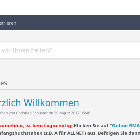
strieren
tes
rzlich Willkommen
eben von Christian Schuster on 29 M�rz 2017 05:46
umelden, ist kein Login nötig.
Klicken Sie auf "
Online RMA
nfangsbuchstaben (z.B. A für ALLNET) aus. Befolgen Sie dan