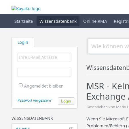
Startseite
Wissensdatenbank
Online RMA
Registr
Login
Wissensdaten
MSR - Kein
Angemeldet bleiben
Exchange /
Passwort vergessen?
Geschrieben von Mario L
WISSENSDATENBANK
Wenn Sie Microsoft 
Problemen/Fehlern (z
Akuvox
(3)