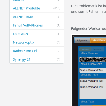
Die Problematik ist b
ALLNET Produkte
(810)
und somit Fehler in 
ALLNET RMA
(3)
Fanvil VoIP-Phones
(1)
Folgender Workarrou
LoRaWAN
(1)
Networkoptix
(6)
Radxa / Rock Pi
(2)
Synergy 21
(4)