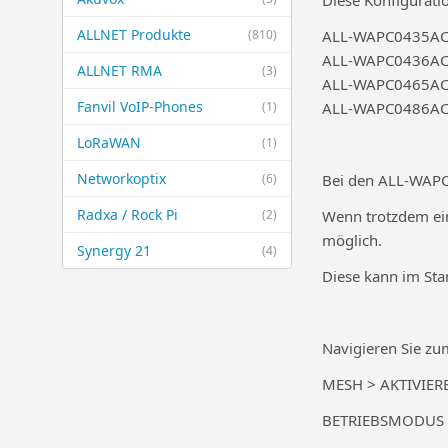
Diese Konfiguratio
ALLNET Produkte
(810)
ALL-WAPC0435A
ALL-WAPC0436A
ALLNET RMA
(3)
ALL-WAPC0465A
Fanvil VoIP-Phones
(1)
ALL-WAPC0486A
LoRaWAN
(1)
Networkoptix
(6)
Bei den ALL-WAPCx
Radxa / Rock Pi
(2)
Wenn trotzdem ein
möglich.
Synergy 21
(4)
Diese kann im Sta
Navigieren Sie z
MESH > AKTIVIER
BETRIEBSMODUS >