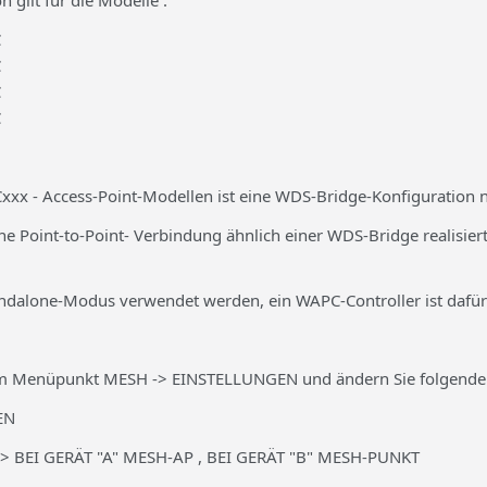
n gilt für die Modelle :
C
C
C
C
xx - Access-Point-Modellen ist eine WDS-Bridge-Konfiguration 
e Point-to-Point- Verbindung ähnlich einer WDS-Bridge realisiert
ndalone-Modus verwendet werden, ein WAPC-Controller ist dafür
um Menüpunkt MESH -> EINSTELLUNGEN und ändern Sie folgende
EN
 BEI GERÄT "A" MESH-AP , BEI GERÄT "B" MESH-PUNKT