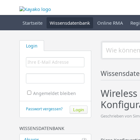
Startseite
Wissensdatenbank
Online RMA
Regi
Login
Wissensdat
Wireless
Angemeldet bleiben
Konfigur
Passwort vergessen?
Geschrieben von Sim
WISSENSDATENBANK
Akuvox
(3)