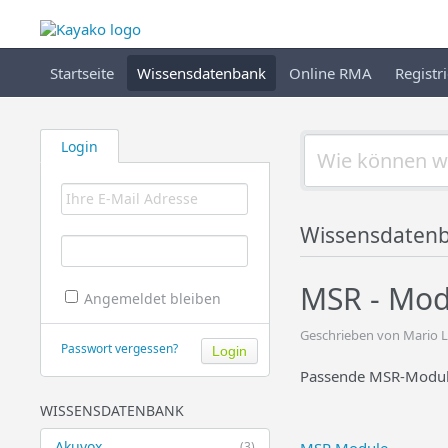
Startseite
Wissensdatenbank
Online RMA
Registr
Login
Wissensdaten
MSR - Mo
Angemeldet bleiben
Geschrieben von Mario L
Passwort vergessen?
Passende MSR-Module 
WISSENSDATENBANK
Akuvox
(3)