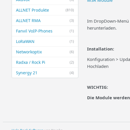
MSR Module
ALLNET Produkte
(810)
ALLNET RMA
(3)
Im DropDown-Menü bi
herunterladen.
Fanvil VoIP-Phones
(1)
LoRaWAN
(1)
Installation:
Networkoptix
(6)
Konfiguration > Upda
Radxa / Rock Pi
(2)
Hochladen
Synergy 21
(4)
WICHTIG:
Die Module werden 