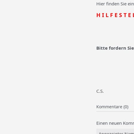
Hier finden Sie ei
H I L F E S T E
Bitte fordern Si
C.S.
Kommentare (0)
Einen neuen Komm
Angezeigter Nam