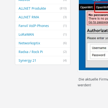
ALLNET Produkte
(810)
ALLNET RMA
(3)
Fanvil VoIP-Phones
(1)
LoRaWAN
(1)
Networkoptix
(6)
Radxa / Rock Pi
(2)
Synergy 21
(4)
Die aktuelle Firm
werden!