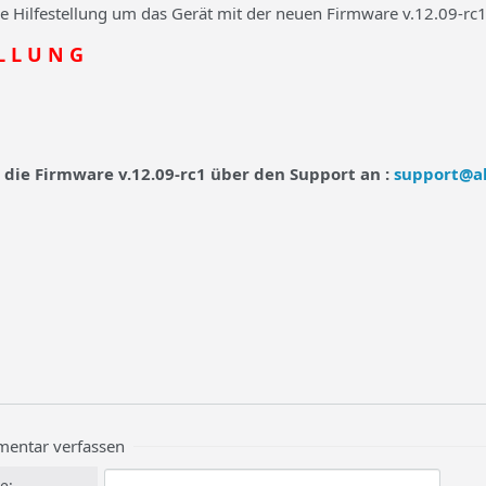
ne Hilfestellung um das Gerät mit der neuen Firmware v.12.09-rc1
 L L U N G
e die Firmware v.12.09-rc1 über den Support an :
support@al
entar verfassen
e: