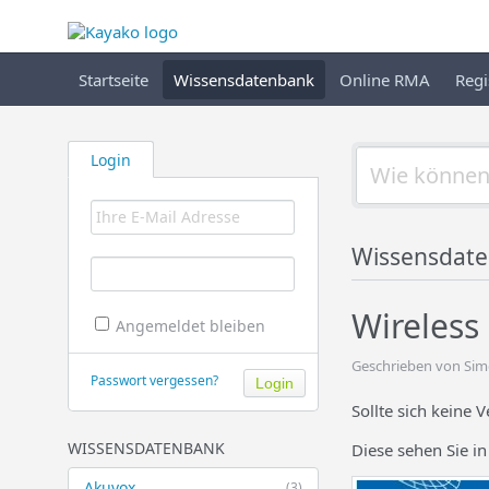
Startseite
Wissensdatenbank
Online RMA
Regi
Login
Wissensdat
Wireless 
Angemeldet bleiben
Geschrieben von Simo
Passwort vergessen?
Sollte sich keine
WISSENSDATENBANK
Diese sehen Sie in
Akuvox
(3)