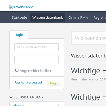
Startseite
Wissensdatenbank
Online RMA
Registr
Login
Wissensdaten
Wichtige 
Angemeldet bleiben
Geschrieben von on 25 
Passwort vergessen?
Wichtige 
WISSENSDATENBANK
Akuvox
(3)