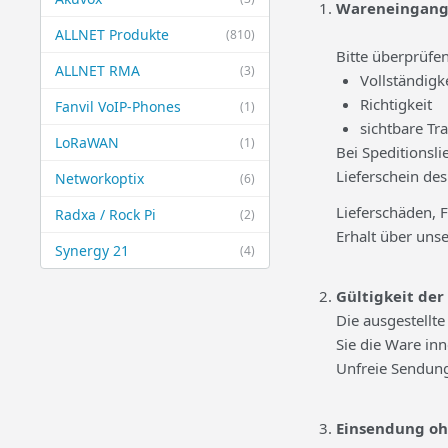
Wareneingang
ALLNET Produkte
(810)
Bitte überprüfen
ALLNET RMA
(3)
Vollständigk
Richtigkeit
Fanvil VoIP-Phones
(1)
sichtbare Tr
LoRaWAN
(1)
Bei Speditionsl
Lieferschein de
Networkoptix
(6)
Lieferschäden, 
Radxa / Rock Pi
(2)
Erhalt über unse
Synergy 21
(4)
Gültigkeit d
Die ausgestellt
Sie die Ware inn
Unfreie Sendun
Einsendung o