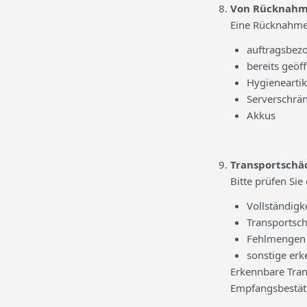
Von Rücknahme
Eine Rücknahme 
auftragsbez
bereits geöf
Hygieneartik
Serverschrä
Akkus
Transportschä
Bitte prüfen Sie
Vollständigk
Transportsc
Fehlmengen
sonstige er
Erkennbare Tran
Empfangsbestät