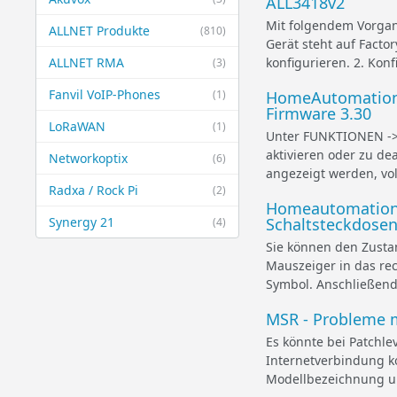
ALL3418v2
Mit folgendem Vorgan
ALLNET Produkte
(810)
Gerät steht auf Facto
ALLNET RMA
konfigurieren. 2. Kon
(3)
Fanvil VoIP-Phones
(1)
HomeAutomation -
Firmware 3.30
LoRaWAN
(1)
Unter FUNKTIONEN -> 
aktivieren oder zu d
Networkoptix
(6)
angezeigt werden, vol
Radxa / Rock Pi
(2)
Homeautomation 
Synergy 21
Schaltsteckdosen
(4)
Sie können den Zusta
Mauszeiger in das rec
Symbol. Anschließend 
MSR - Probleme m
Es könnte bei Patchle
Internetverbindung k
Modellbezeichnung un