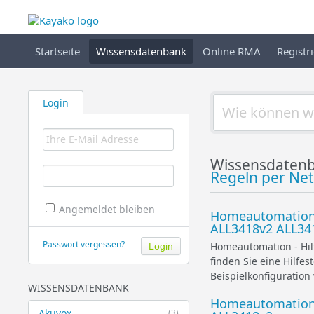
Startseite
Wissensdatenbank
Online RMA
Registr
Login
Wissensdatenb
Regeln per Ne
Angemeldet bleiben
Homeautomation -
ALL3418v2 ALL34
Passwort vergessen?
Homeautomation - Hilf
finden Sie eine Hilfe
Beispielkonfiguration
WISSENSDATENBANK
Homeautomation 
Akuvox
(3)