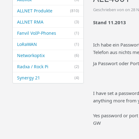
Geschrieben von on 28 
ALLNET Produkte
(810)
ALLNET RMA
(3)
Stand 11.2013
Fanvil VoIP-Phones
(1)
LoRaWAN
(1)
Ich habe ein Passwor
Telefon aus nichts me
Networkoptix
(6)
Ja Passwort oder Port
Radxa / Rock Pi
(2)
Synergy 21
(4)
I have
set
a passwor
anything
more
from 
Yes
password
or port
GW