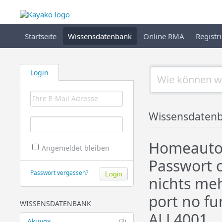
Startseite
Wissensdatenbank
Online RMA
Registr
Login
Wissensdaten
Homeautom
Angemeldet bleiben
Passwort 
Passwort vergessen?
nichts meh
port no fu
WISSENSDATENBANK
ALL4001
Akuvox
(3)