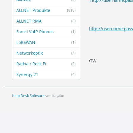
http://username:pas
ALLNET Produkte
(810)
ALLNET RMA
(3)
http://username:pa
Fanvil VoIP-Phones
(1)
LoRaWAN
(1)
Networkoptix
(6)
GW
Radxa / Rock Pi
(2)
Synergy 21
(4)
Help Desk Software
von Kayako