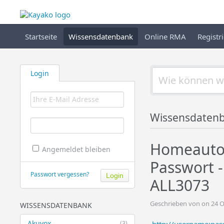
Startseite
Wissensdatenbank
Online RMA
Registr
Login
Wissensdaten
Homeautom
Angemeldet bleiben
Passwort 
Passwort vergessen?
ALL3073
Geschrieben von on 24 O
WISSENSDATENBANK
Akuvox
(3)