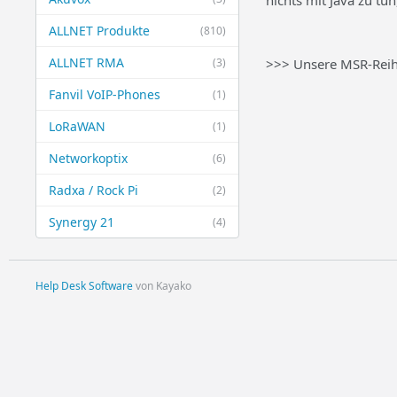
nichts mit Java zu tu
ALLNET Produkte
(810)
ALLNET RMA
(3)
>>> Unsere MSR-Reihe
Fanvil VoIP-Phones
(1)
LoRaWAN
(1)
Networkoptix
(6)
Radxa / Rock Pi
(2)
Synergy 21
(4)
Help Desk Software
von Kayako