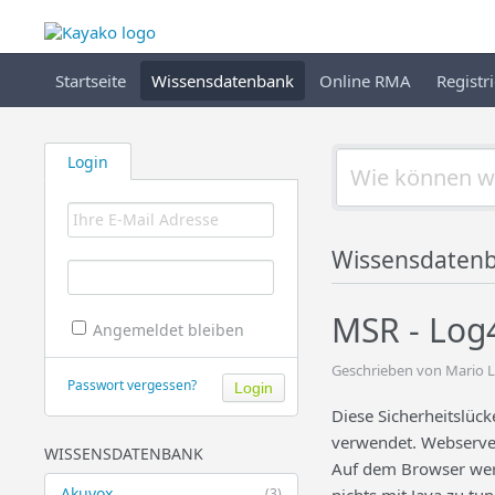
Startseite
Wissensdatenbank
Online RMA
Registr
Login
Wissensdaten
MSR - Log4
Angemeldet bleiben
Geschrieben von Mario L
Passwort vergessen?
Diese Sicherheitslück
verwendet. Webserver 
WISSENSDATENBANK
Auf dem Browser werde
Akuvox
(3)